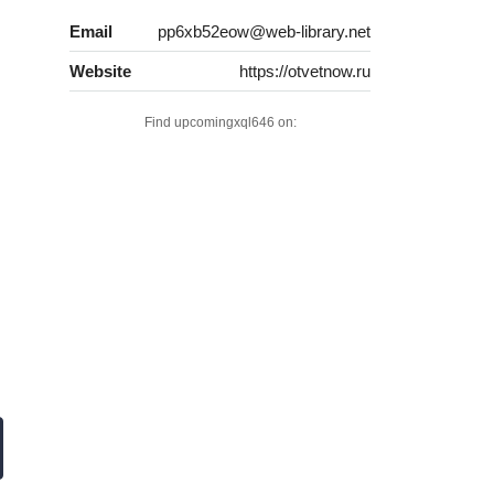
Email
pp6xb52eow@web-library.net
Website
https://otvetnow.ru
Find upcomingxql646 on: