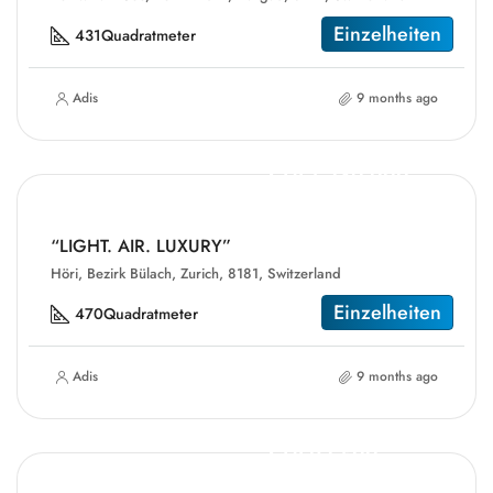
Einzelheiten
431
Quadratmeter
Adis
9 months ago
CHF1,349,000
“LIGHT. AIR. LUXURY”
Höri, Bezirk Bülach, Zurich, 8181, Switzerland
Einzelheiten
470
Quadratmeter
Adis
9 months ago
CHF23,500