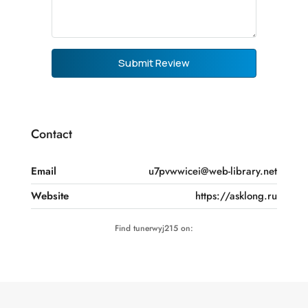
Submit Review
Contact
Email
u7pvwwicei@web-library.net
Website
https://asklong.ru
Find tunerwyj215 on: