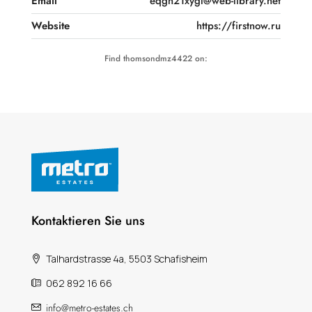
Email
eqgn21xygl@web-library.net
Website
https://firstnow.ru
Find thomsondmz4422 on:
Kontaktieren Sie uns
Talhardstrasse 4a, 5503 Schafisheim
062 892 16 66
info@metro-estates.ch