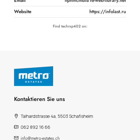
Email
nphmcmbl81@web-library.net
Website
https://infolast.ru
Find techrxp402 on:
Kontaktieren Sie uns
Talhardstrasse 4a, 5503 Schafisheim
062 892 16 66
info@metro-estates.ch