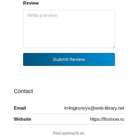
Review
Submit Review
Contact
Email
m4ngksnvyx@web-library.net
Website
https://firstnow.ru
Find syshma70 on: