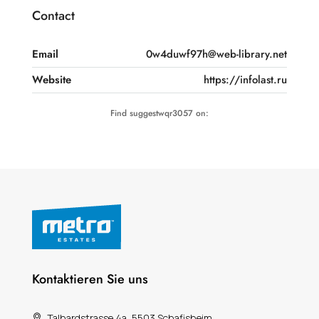
Contact
Email
0w4duwf97h@web-library.net
Website
https://infolast.ru
Find suggestwqr3057 on:
Kontaktieren Sie uns
Talhardstrasse 4a, 5503 Schafisheim