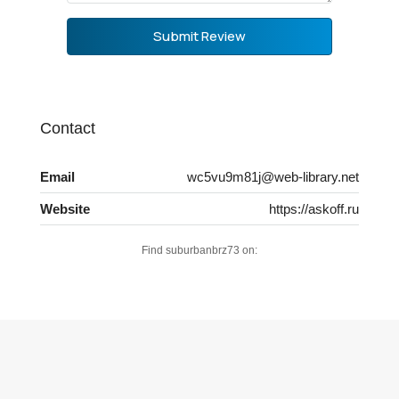
Submit Review
Contact
Email
wc5vu9m81j@web-library.net
Website
https://askoff.ru
Find suburbanbrz73 on: