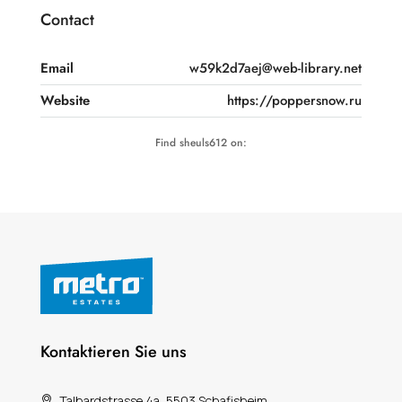
Contact
Email
w59k2d7aej@web-library.net
Website
https://poppersnow.ru
Find sheuls612 on:
Kontaktieren Sie uns
Talhardstrasse 4a, 5503 Schafisheim