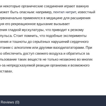
и некоторые органические соединения играют важную
 может быть опасным: например,
пентил нитрит
, известный
 первоначально применялся в медицине для расширения
дня его рекреационное вдыхание вызывает
ния гладкой мускулатуры, что приводит к резкому
пульса. Стоит помнить, что подобные эксперименты
жения и тошноты до серьёзных нарушений сердечного
етании с алкоголем или другими вазодилататорами. При
 обеспечить доступ свежего воздуха и обратиться за
ьзование таких веществ не только незаконно во многих
из-за непредсказуемой реакции организма и возможного
оставах.
Reviews (0)