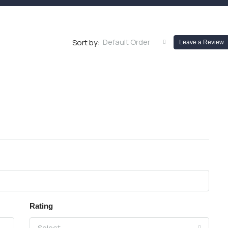
Default Order
Sort by:
Leave a Review
Rating
Select