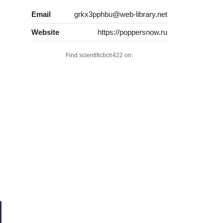
Email
grkx3pphbu@web-library.net
Website
https://poppersnow.ru
Find scientificbch422 on: