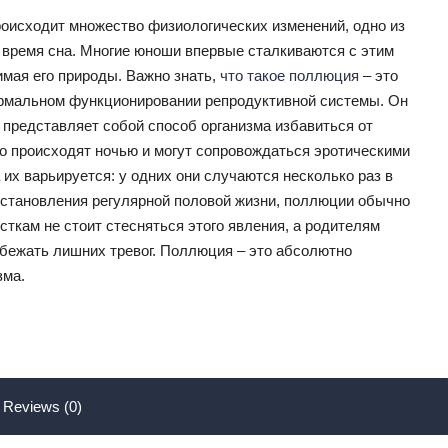
роисходит множество физиологических изменений, одно из
 время сна. Многие юноши впервые сталкиваются с этим
имая его природы. Важно знать,
что такое поллюция
– это
ормальном функционировании репродуктивной системы. Он
 представляет собой способ организма избавиться от
 происходят ночью и могут сопровождаться эротическими
 их варьируется: у одних они случаются несколько раз в
 установления регулярной половой жизни, поллюции обычно
ткам не стоит стесняться этого явления, а родителям
збежать лишних тревог. Поллюция – это абсолютно
зма.
Reviews (0)