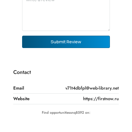
Submit Review
Contact
Email
v71t4dbfpl@web-library.net
Website
https://firstnow.ru
Find opportunitiessnq8592 on: