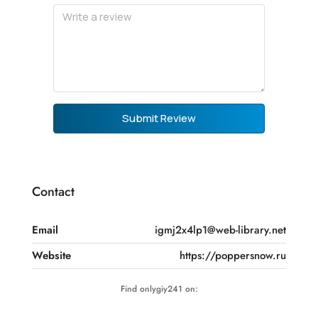
Submit Review
Contact
Email
igmj2x4lp1@web-library.net
Website
https://poppersnow.ru
Find onlygiy241 on: