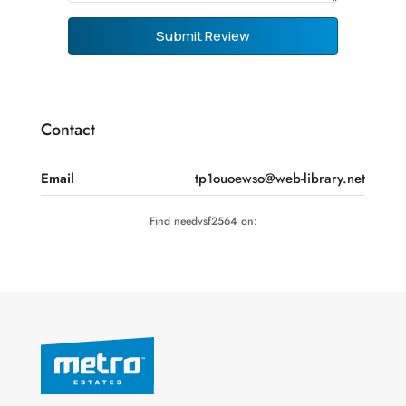
Submit Review
Contact
Email
tp1ouoewso@web-library.net
Find needvsf2564 on: