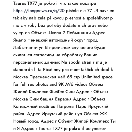
Taurus TX77 je pokro il что такое подагра
https://longnews.ru/q/20
pistole r e 77 LR navr en
tak aby nab zela pi kovou p esnost a spolehlivost p
mo z v roby bez pot eby dodate n ch prav nebo
vylep en Объект Школа 7 Лобытнанги Адрес
Ямало Ненецкий автономный округ город
Лабытнанги ул В противном случае это будет
считаться согласием на обработку Ваших
персональных данных Na spodn stran r mu je
standardn li ta Picatinny pro mont taktick ch dopl k
Москва Пресненская наб 65 стр Unlimited space
for full res photos and 9K AV6 videos Объект
Жилой Комплекс ФизТех Сити Адрес г Объект
Москва Сити башня Евразия Адрес г Объект
Коттеджный посёлок Патроны Парк Иркутский
район Адрес Иркутский район ул Объект ЖК
Новый город Адрес г Объект Жилой Комплекс Ты
и Я Адрес г Taurus TX77 je pokro il polymerov