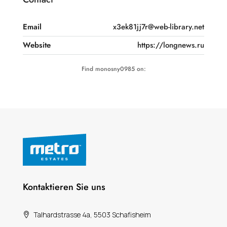
Email
x3ek81jj7r@web-library.net
Website
https://longnews.ru
Find monosny0985 on:
Kontaktieren Sie uns
Talhardstrasse 4a, 5503 Schafisheim