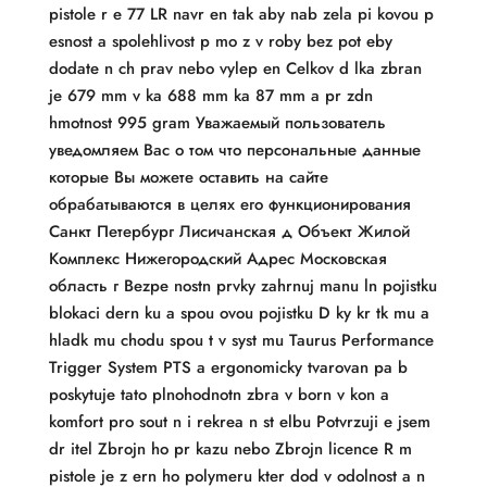
pistole r e 77 LR navr en tak aby nab zela pi kovou p
esnost a spolehlivost p mo z v roby bez pot eby
dodate n ch prav nebo vylep en Celkov d lka zbran
je 679 mm v ka 688 mm ka 87 mm a pr zdn
hmotnost 995 gram Уважаемый пользователь
уведомляем Вас о том что персональные данные
которые Вы можете оставить на сайте
обрабатываются в целях его функционирования
Санкт Петербург Лисичанская д Объект Жилой
Комплекс Нижегородский Адрес Московская
область г Bezpe nostn prvky zahrnuj manu ln pojistku
blokaci dern ku a spou ovou pojistku D ky kr tk mu a
hladk mu chodu spou t v syst mu Taurus Performance
Trigger System PTS a ergonomicky tvarovan pa b
poskytuje tato plnohodnotn zbra v born v kon a
komfort pro sout n i rekrea n st elbu Potvrzuji e jsem
dr itel Zbrojn ho pr kazu nebo Zbrojn licence R m
pistole je z ern ho polymeru kter dod v odolnost a n