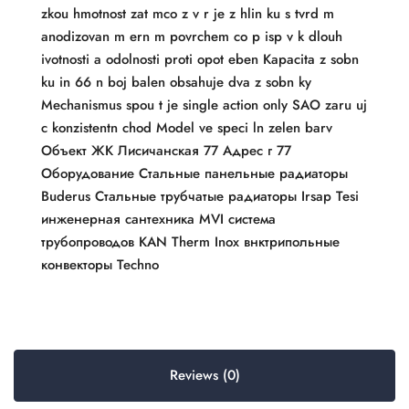
zkou hmotnost zat mco z v r je z hlin ku s tvrd m
anodizovan m ern m povrchem co p isp v k dlouh
ivotnosti a odolnosti proti opot eben Kapacita z sobn
ku in 66 n boj balen obsahuje dva z sobn ky
Mechanismus spou t je single action only SAO zaru uj
c konzistentn chod Model ve speci ln zelen barv
Объект ЖК Лисичанская 77 Адрес г 77
Оборудование Стальные панельные радиаторы
Buderus Стальные трубчатые радиаторы Irsap Tesi
инженерная сантехника MVI система
трубопроводов KAN Therm Inox внктрипольные
конвекторы Techno
Reviews (0)