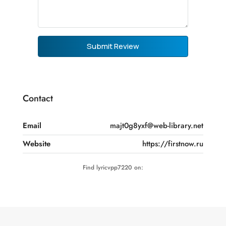
Submit Review
Contact
Email
majt0g8yxf@web-library.net
Website
https://firstnow.ru
Find lyricvpp7220 on: