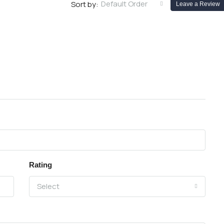
Default Order
Sort by:
Leave a Review
Rating
Select