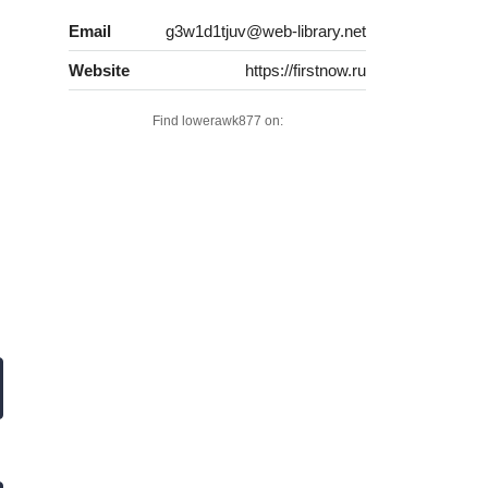
Email
g3w1d1tjuv@web-library.net
Website
https://firstnow.ru
Find lowerawk877 on: