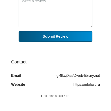
Submit Review
Contact
Email
gl4lkcj0aa@web-library.net
Website
https://infolast.ru
Find infantsdku17 on: