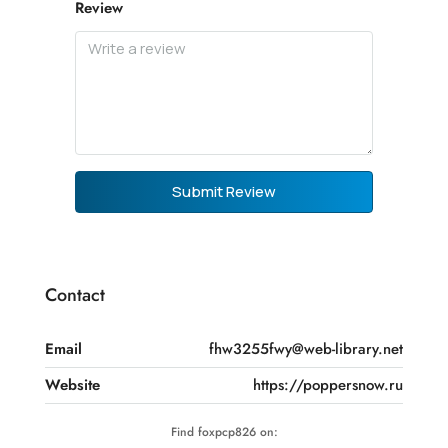
Review
Submit Review
Contact
Email
fhw3255fwy@web-library.net
Website
https://poppersnow.ru
Find foxpcp826 on: