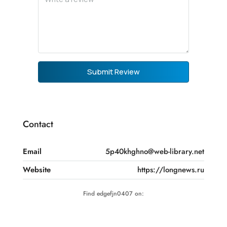
Submit Review
Contact
Email
5p40khghno@web-library.net
Website
https://longnews.ru
Find edgefjn0407 on: