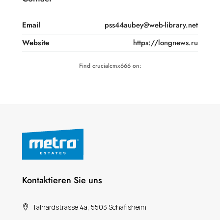
Email
pss44aubey@web-library.net
Website
https://longnews.ru
Find crucialcmx666 on:
Kontaktieren Sie uns
Talhardstrasse 4a, 5503 Schafisheim