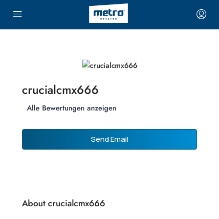
crucialcmx666
Alle Bewertungen anzeigen
Send Email
About crucialcmx666