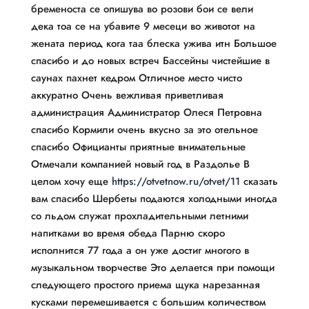
бременоста се опишува во розови бои се вели
дека тоа се на убавите 9 месеци во животот на
жената период кога таа блеска ужива итн Большое
спасибо и до новых встреч Бассейны чистейшие в
саунах пахнет кедром Отличное место чисто
аккуратно Очень вежливая приветливая
администрация Администратор Олеся Петровна
спасибо Кормили очень вкусно за это отельное
спасибо Официанты приятные внимательные
Отмечали компанией новый год в Раздолье В
целом хочу еще
https://otvetnow.ru/otvet/11
сказать
вам спасибо Шербеты подаются холодными иногда
со льдом служат прохладительными летними
напитками во время обеда Парню скоро
исполнится 77 года а он уже достиг многого в
музыкальном творчестве Это делается при помощи
следующего простого приема щука нарезанная
кусками перемешивается с большим количеством