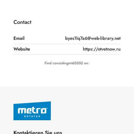
Contact
Email
byes1lq7a6@web-library.net
Website
https://otvetnow.ru
Find consistingmtd3552 on:
Kontaktieren Sie uns