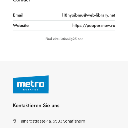
Email
l18nyoibmu@web-library.net
Website
https://poppersnow.ru
Find circulationilg25 on:
Kontaktieren Sie uns
Talhardstrasse 4a, 5503 Schafisheim