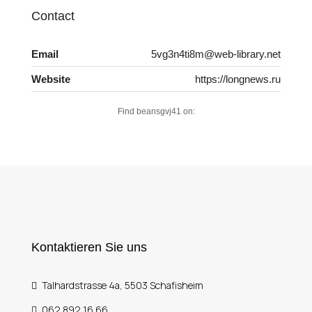
Contact
Email
5vg3n4ti8m@web-library.net
Website
https://longnews.ru
Find beansgvj41 on:
Kontaktieren Sie uns
Talhardstrasse 4a, 5503 Schafisheim
062 892 16 66