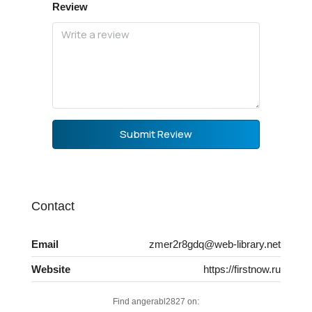
Review
Submit Review
Contact
Email
zmer2r8gdq@web-library.net
Website
https://firstnow.ru
Find angerabl2827 on: