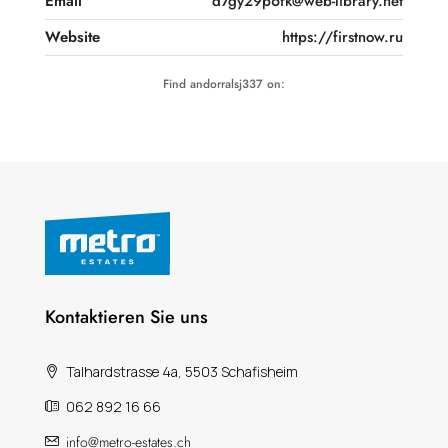
Email
d7gy29p6fk@web-library.net
Website
https://firstnow.ru
Find andorralsj337 on:
Kontaktieren Sie uns
Talhardstrasse 4a, 5503 Schafisheim
062 892 16 66
info@metro-estates.ch