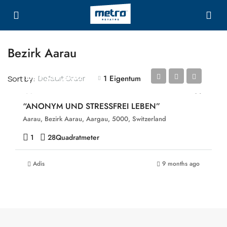
Bezirk Aarau
CHF339,900
1 Eigentum
Default Order
Sort by:
“ANONYM UND STRESSFREI LEBEN”
Aarau, Bezirk Aarau, Aargau, 5000, Switzerland
1
28
Quadratmeter
Adis
9 months ago